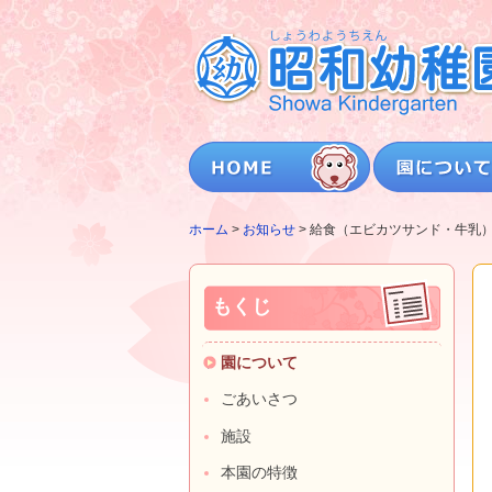
ホーム
>
お知らせ
>
給食（エビカツサンド・牛乳
もくじ
園について
ごあいさつ
施設
本園の特徴